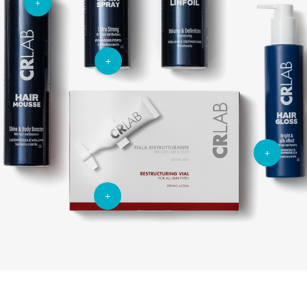
+
+
+
+