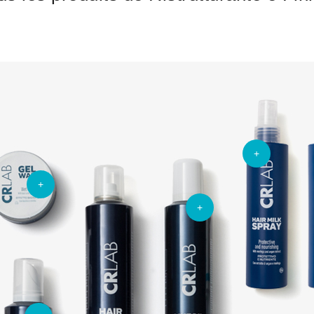
+
+
+