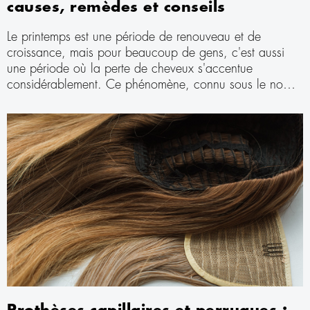
causes, remèdes et conseils
Le printemps est une période de renouveau et de
croissance, mais pour beaucoup de gens, c'est aussi
une période où la perte de cheveux s'accentue
considérablement. Ce phénomène, connu sous le nom
d'effluvium saisonnier, peut susciter des inquiétudes et
être source d'anxiété et de malaise. Dans cet article,
nous explorerons en détail ce qu'est l'effluvium
saisonnier, quelles sont les causes principales et ce que
l'on peut faire pour gérer au mieux cette augmentation
temporaire de la chute des cheveux.