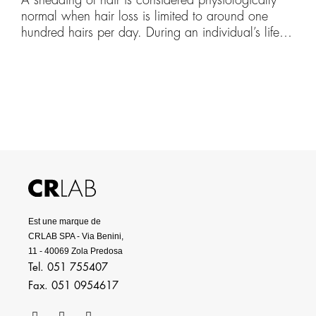
A shedding of hair is considered physiologically
normal when hair loss is limited to around one
hundred hairs per day. During an individual’s life
hair grows, falls out and regrows around twenty
times. Each cycle, especially for females, may last
up to six years and if hair loss is found within this
time frame, it is considered absolutely
physiological.
Est une marque de
CRLAB SPA - Via Benini,
11 - 40069 Zola Predosa
Tel. 051 755407
Fax. 051 0954617