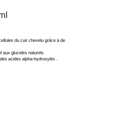
ml
cellules du cuir chevelu grâce à de
et aux glucides naturels
on des acides alpha-hydroxylés .