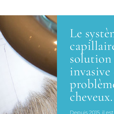
Le systè
capillai
solution
invasive
problème
cheveux.
Depuis 2015, il es