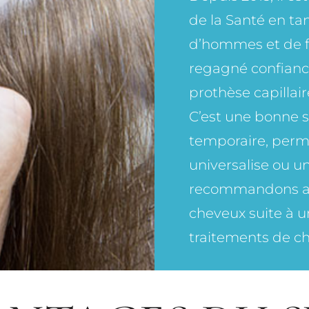
de la Santé en tan
d’hommes et de f
regagné confian
prothèse capillair
C’est une bonne so
temporaire, perm
universalise ou un
recommandons aus
cheveux suite à u
traitements de ch