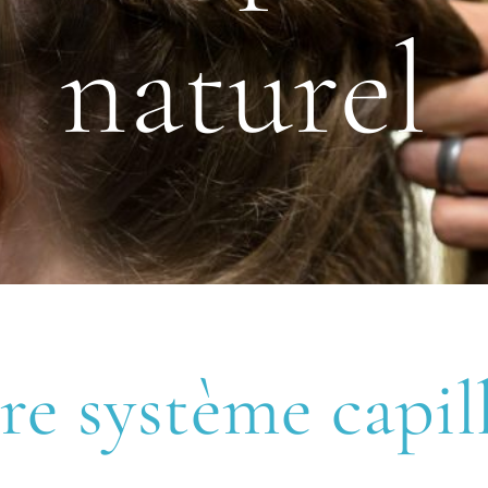
naturel
re système capill