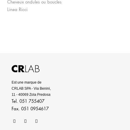
Cheveux ondules ou boucles
Linea Ricci
Est une marque de
CRLAB SPA - Via Benini,
11 - 40069 Zola Predosa
Tel. 051 755407
Fax. 051 0954617