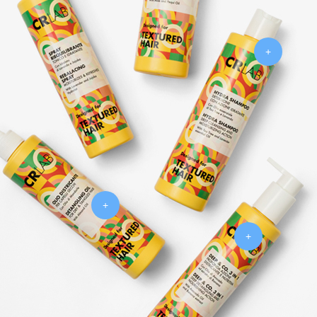
+
+
+