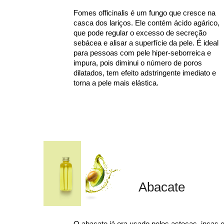
Fomes officinalis é um fungo que cresce na
casca dos lariços. Ele contém ácido agárico,
que pode regular o excesso de secreção
sebácea e alisar a superfície da pele. É ideal
para pessoas com pele hiper-seborreica e
impura, pois diminui o número de poros
dilatados, tem efeito adstringente imediato e
torna a pele mais elástica.
Abacate
O abacate já era usado pelos astecas, incas 