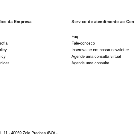
ões da Empresa
Servico de atendimento ao Co
Faq
sofia
Fale-conosco
licy
Inscreva-se em nossa newsletter
licy
Agende uma consulta virtual
ínicas
Agende uma consulta
, 11 - 40069 Zola Predosa (BO) -