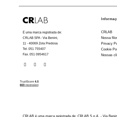
Informaç
CRLAB
É uma marca registrada de:
Nossa filo
CRLAB SPA - Via Benini,
Privacy Po
11 - 40069 Zola Predosa
Tel. 051 755407
Cookie Po
Fax. 051 0954617
Nossas cl
CRLAB è uma marca registrada de: CRLAB S.p.A. - Via Benini