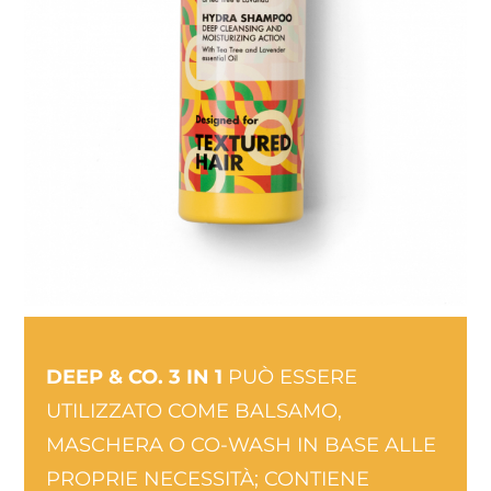
DEEP & CO. 3 IN 1
PUÒ ESSERE
UTILIZZATO COME BALSAMO,
MASCHERA O CO-WASH IN BASE ALLE
PROPRIE NECESSITÀ; CONTIENE