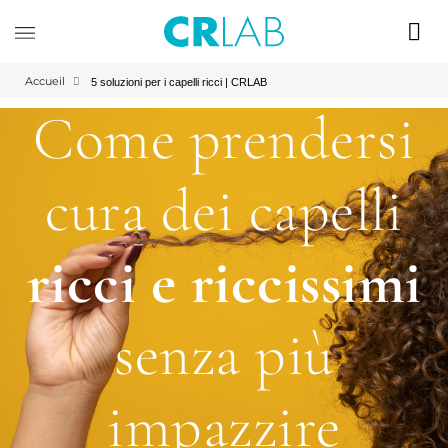
Accueil
5 soluzioni per i capelli ricci | CRLAB
Come prendersi
cura dei capelli
ricci e riccissimi
senza più
impazzire