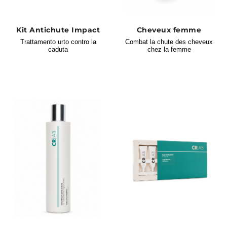
volumineux, plus brillants, plus doux au
toucher et plus beaux à regarder. Des
Kit Antichute Impact
Cheveux femme
Trattamento urto contro la
Combat la chute des cheveux
études cliniques montrent qu'après 3 mois
caduta
chez la femme
de traitement, l'épaisseur des cheveux a
augmenté de 17 à 23 %. 100% des
répondants se sont déclarés satisfaits du
traitement.