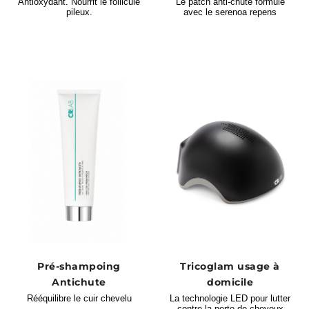
Antioxydant. Nourrit le follicule
Le patch anti-chute formulé
pileux.
avec le serenoa repens
Pré-shampoing
Tricoglam usage à
Antichute
domicile
Rééquilibre le cuir chevelu
La technologie LED pour lutter
contre la perte de cheveux