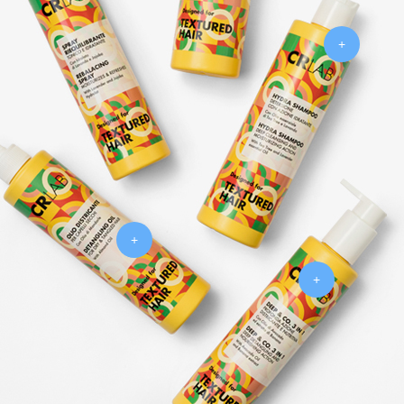
+
+
+