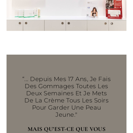
“... Depuis Mes 17 Ans, Je Fais
Des Gommages Toutes Les
Deux Semaines Et Je Mets
De La Crème Tous Les Soirs
Pour Garder Une Peau
Jeune."
MAIS QU’EST-CE QUE VOUS