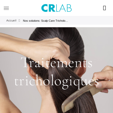
Accueil
Nos solutions: Scalp Care Trichology | CRLAB
Traitements
trichologiques