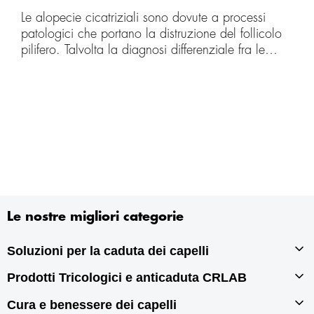
Le alopecie cicatriziali sono dovute a processi
patologici che portano la distruzione del follicolo
pilifero. Talvolta la diagnosi differenziale fra le
diverse forme, sia sul piano clinico che alla
biopsia, è difficile se non impossibile.
Le nostre migliori categorie
Soluzioni per la caduta dei capelli
Prodotti Tricologici e anticaduta CRLAB
Infoltimento capelli
Autotrapianto di capelli
Cura e benessere dei capelli
Prodotti tricologici