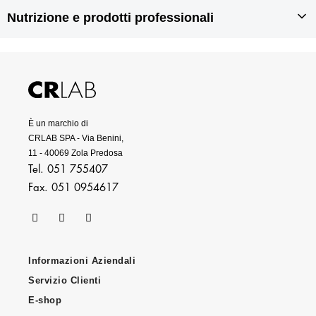
Rigenerazione dei capelli
Prodotti anticaduta per capelli
Nutrizione e prodotti professionali
Prodotti per doppie punte
Prodotti antiforfora
Prodotti per capelli grassi
Integratori per capelli
Prodotti per capelli secchi
Prodotti per capelli danneggiati
Prodotti professionali per capelli
È un marchio di
CRLAB SPA - Via Benini,
11 - 40069 Zola Predosa
Tel. 051 755407
Fax. 051 0954617
Informazioni Aziendali
Servizio Clienti
E-shop