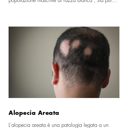
popolazione maschile di razza bianca , sia pure
con gravità diversa. E’ meno frequente in altri
gruppi etnici. Spesso è presenta una familiarità per
calvizie, ma l’assenza di altri familiari affetti non
esclude la diagnosi. Il quadro è caratterizzato
dalla progressiva caduta dei capelli nella zona del
vertice, del margine frontale anteriore e della zona
temporale.
Alopecia Areata
L’alopecia areata è una patologia legata a un