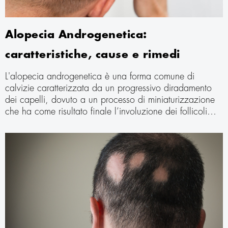
Alopecia Androgenetica:
caratteristiche, cause e rimedi
L'alopecia androgenetica è una forma comune di
calvizie caratterizzata da un progressivo diradamento
dei capelli, dovuto a un processo di miniaturizzazione
che ha come risultato finale l’involuzione dei follicoli
piliferi. Nel corso della vita interessa circa l'80% della
popolazione maschile e il 50% di quella femminile. La
diffusione dell’alopecia androgenetica è quindi tale da
poter essere considerata una condizione fisiologica, che
tuttavia viene spesso vissuta come un profondo disagio,
con numerose ripercussioni psicologiche e sociali,
soprattutto per le donne e i ragazzi giovani. Scopriamo
di più.