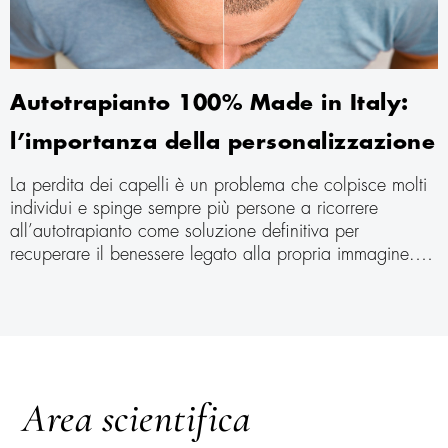
Autotrapianto 100% Made in Italy:
l’importanza della personalizzazione
La perdita dei capelli è un problema che colpisce molti
individui e spinge sempre più persone a ricorrere
all’autotrapianto come soluzione definitiva per
recuperare il benessere legato alla propria immagine.
Tuttavia, è importante mettere a confronto le varie
opzioni disponibili sul mercato, perché non tutti gli
approcci portano allo stesso tipo di risultato. In Italia, e
in particolare presso strutture specializzate come la
CRLAB Hair Clinic, il punto di forza è la
personalizzazione completa dell’intero percorso. Ma
Area scientifica
cosa distingue davvero questa soluzione dalle opzioni
più standard?