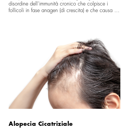
disordine dell’immunità cronico che colpisce i
follicoli in fase anagen (di crescita) e che causa in
genere chiazze glabre, oltre al cuoio capelluto
possono essere colpire i peli delle altre aree del
corpo, nei casi più gravi la persona può divenire
completamente priva di peli e capelli. Colpisce
circa 1 persona su 1000 e l’età d’esordio è
generalmente prima dei 30 anni, comunque il
disordine può presentarsi a qualsiasi età. Uomini e
donne sono colpiti in egual misura.
Alopecia Cicatriziale