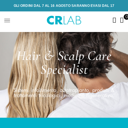
GLI ORDINI DAL 7 AL 16 AGOSTO SARANNO EVASI DAL 17
Hair & Scalp Care
Specialist
Sistemi infoltimento, autotrapianto, prodotti &
trattamenti tricologici, medicina rigenerativa.