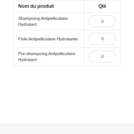
Nom du produit
Qté
Articles
Shampoing Antipelliculaire
du
Hydratant
produit
groupé
Fiole Antipelliculaire Hydratante
Pre-shampoing Antipelliculaire
Hydratant