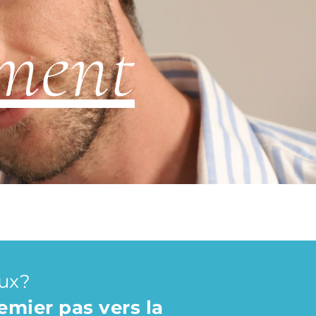
ment
eux?
emier pas vers la