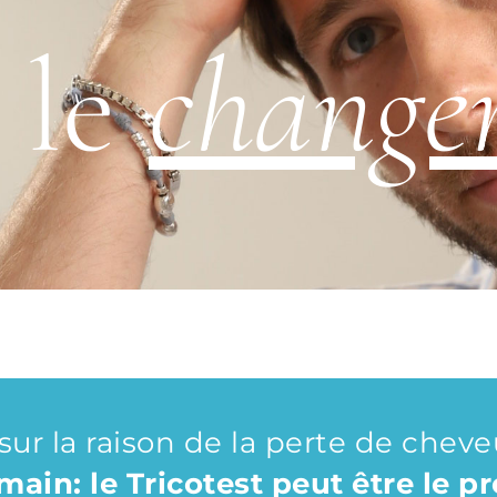
 le
change
sur la raison de la perte de chev
ain: le Tricotest peut être le pr