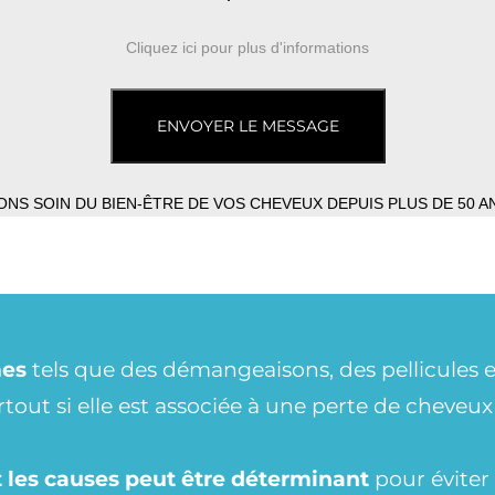
Cliquez ici pour plus d'informations
ENVOYER LE MESSAGE
NS SOIN DU BIEN-ÊTRE DE VOS CHEVEUX DEPUIS PLUS DE 50 ANS 
mes
tels que des démangeaisons, des pellicules e
rtout si elle est associée à une perte de cheve
 les causes peut être déterminant
pour éviter 