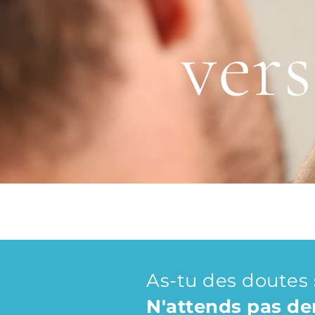
vers
As-tu des doutes 
N'attends pas dem