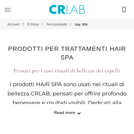
Accueil
E-Shop
Nos produits
Hair SPA
PRODOTTI PER TRATTAMENTI HAIR
SPA
Pensati per i tuoi rituali di bellezza dei capelli
I prodotti HAIR SPA sono usati nei rituali di
bellezza CRLAB, pensati per offrire profondo
benessere e risultati visibili. Dedicati alla
cura del cuoio capelluto oppure alla
Read more
bellezza delle lunghezze, regalano
equilibrio, luminosità e vitalità del capello.