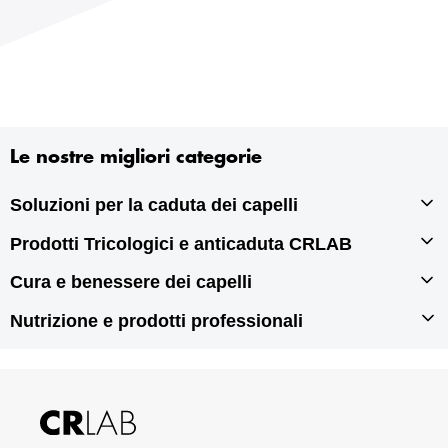
Le nostre migliori categorie
Soluzioni per la caduta dei capelli
Prodotti Tricologici e anticaduta CRLAB
Infoltimento capelli
Autotrapianto di capelli
Cura e benessere dei capelli
Prodotti tricologici
Rigenerazione dei capelli
Prodotti anticaduta per capelli
Nutrizione e prodotti professionali
Prodotti per doppie punte
Prodotti antiforfora
Prodotti per capelli grassi
Integratori per capelli
Prodotti per capelli secchi
Prodotti per capelli danneggiati
Prodotti professionali per capelli