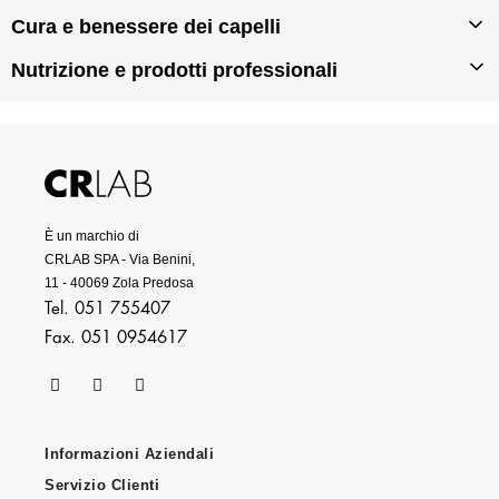
Autotrapianto di capelli
Cura e benessere dei capelli
Prodotti tricologici
Rigenerazione dei capelli
Prodotti anticaduta per capelli
Nutrizione e prodotti professionali
Prodotti per doppie punte
Prodotti antiforfora
Prodotti per capelli grassi
Integratori per capelli
Prodotti per capelli secchi
Prodotti per capelli danneggiati
Prodotti professionali per capelli
È un marchio di
CRLAB SPA - Via Benini,
11 - 40069 Zola Predosa
Tel. 051 755407
Fax. 051 0954617
Informazioni Aziendali
Servizio Clienti