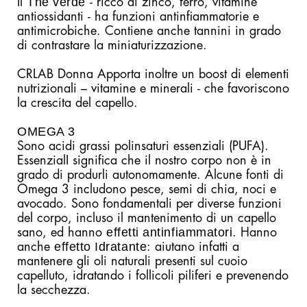
Thè verde
Il
- ricco di zinco, ferro, vitamine
antiossidanti - ha funzioni antinfiammatorie e
antimicrobiche. Contiene anche tannini in grado
di contrastare la miniaturizzazione.
CRLAB Donna Apporta inoltre un boost di elementi
nutrizionali – vitamine e minerali - che favoriscono
la crescita del capello.
OMEGA 3
Sono acidi grassi polinsaturi essenziali (PUFA).
EssenzialI significa che il nostro corpo non è in
grado di produrli autonomamente. Alcune fonti di
Omega 3 includono pesce, semi di chia, noci e
avocado. Sono fondamentali per diverse funzioni
del corpo, incluso il mantenimento di un capello
effetti antinfiammatori
sano, ed hanno
. Hanno
effetto Idratante
anche
: aiutano infatti a
mantenere gli oli naturali presenti sul cuoio
capelluto, idratando i follicoli piliferi e prevenendo
la secchezza.