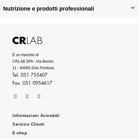
Rigenerazione dei capelli
Prodotti anticaduta per capelli
Nutrizione e prodotti professionali
Prodotti per doppie punte
Prodotti antiforfora
Prodotti per capelli grassi
Integratori per capelli
Prodotti per capelli secchi
Prodotti per capelli danneggiati
Prodotti professionali per capelli
È un marchio di
CRLAB SPA - Via Benini,
11 - 40069 Zola Predosa
Tel. 051 755407
Fax. 051 0954617
Informazioni Aziendali
Servizio Clienti
E-shop