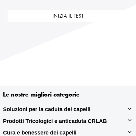
INIZIA IL TEST
Le nostre migliori categorie
Soluzioni per la caduta dei capelli
Prodotti Tricologici e anticaduta CRLAB
Infoltimento capelli
Autotrapianto di capelli
Cura e benessere dei capelli
Prodotti tricologici