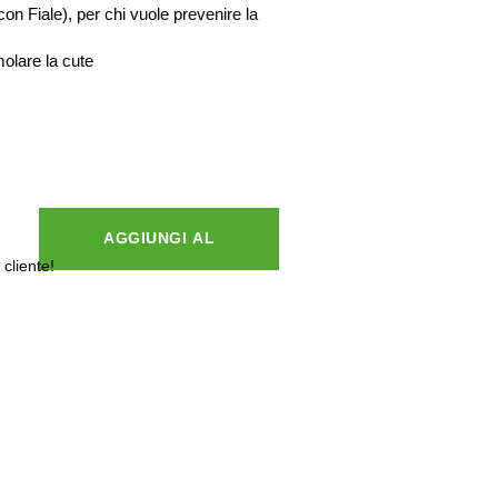
con Fiale), per chi vuole prevenire la
molare la cute
AGGIUNGI AL
 cliente!
CARRELLO