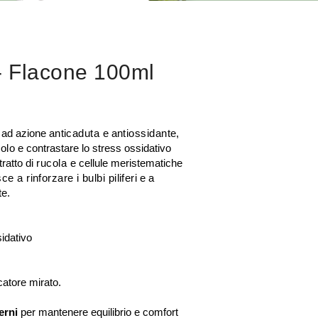
- Flacone 100ml
e ad azione
anticaduta
e
antiossidante
,
colo
e contrastare lo stress ossidativo
tratto di
rucola
e cellule meristematiche
ce a rinforzare i bulbi piliferi
e a
te.
idativo
catore mirato.
terni
per mantenere equilibrio e comfort