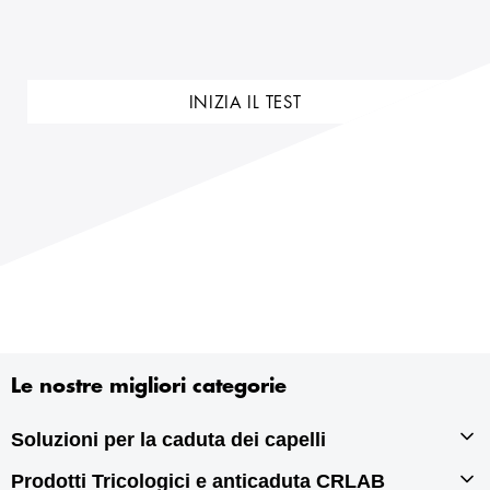
INIZIA IL TEST
Le nostre migliori categorie
Soluzioni per la caduta dei capelli
Prodotti Tricologici e anticaduta CRLAB
Infoltimento capelli