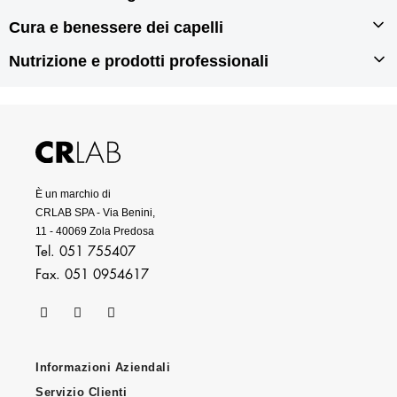
Autotrapianto di capelli
Cura e benessere dei capelli
Prodotti tricologici
Rigenerazione dei capelli
Prodotti anticaduta per capelli
Nutrizione e prodotti professionali
Prodotti per doppie punte
Prodotti antiforfora
Prodotti per capelli grassi
Integratori per capelli
Prodotti per capelli secchi
Prodotti per capelli danneggiati
Prodotti professionali per capelli
È un marchio di
CRLAB SPA - Via Benini,
11 - 40069 Zola Predosa
Tel. 051 755407
Fax. 051 0954617
Informazioni Aziendali
Servizio Clienti