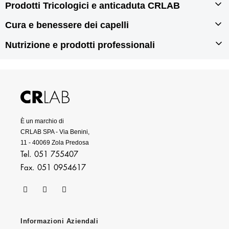
Prodotti Tricologici e anticaduta CRLAB
Infoltimento capelli
Autotrapianto di capelli
Cura e benessere dei capelli
Prodotti tricologici
Rigenerazione dei capelli
Prodotti anticaduta per capelli
Nutrizione e prodotti professionali
Prodotti per doppie punte
Prodotti antiforfora
Prodotti per capelli grassi
Integratori per capelli
Prodotti per capelli secchi
Prodotti per capelli danneggiati
Prodotti professionali per capelli
È un marchio di
CRLAB SPA - Via Benini,
11 - 40069 Zola Predosa
Tel. 051 755407
Fax. 051 0954617
Informazioni Aziendali