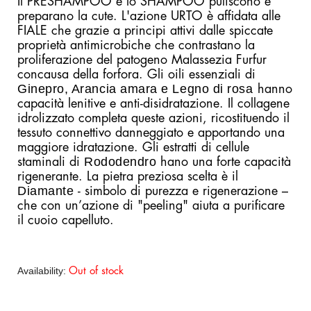
Il PRESHAMPOO e lo SHAMPOO puliscono e
preparano la cute. L'azione URTO è affidata alle
FIALE che grazie a principi attivi dalle spiccate
proprietà antimicrobiche che contrastano la
proliferazione del patogeno Malassezia Furfur
concausa della forfora. Gli oili essenziali di
Ginepro, Arancia amara e Legno di rosa
hanno
capacità lenitive e anti-disidratazione. Il collagene
idrolizzato completa queste azioni, ricostituendo il
tessuto connettivo danneggiato e apportando una
maggiore idratazione. Gli estratti di cellule
Rododendro
staminali di
hano una forte capacità
rigenerante. La pietra preziosa scelta è il
Diamante
- simbolo di purezza e rigenerazione –
che con un’azione di "peeling" aiuta a purificare
il cuoio capelluto.
Availability:
Out of stock