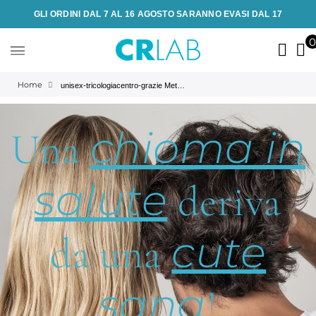
GLI ORDINI DAL 7 AL 16 AGOSTO SARANNO EVASI DAL 17
Home
unisex-tricologiacentro-grazie Meta | Prodotti anticaduta, antiforfora e ristrutturanti per capelli | CRLab
chioma in
Una
salute
deriva
cute
da una
sana
!