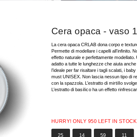
Cera opaca
- vaso 
La cera opaca CRLAB dona corpo e texture a
Permette di modellare i capelli all'infinito. 
effetto naturale e perfettamente modellato.
adatto a tutte le lunghezze che aiuta anche ad
l’ideale per far risaltare i tagli scalati, i b
must UNISEX. Non lascia nessun tipo di resi
con la spazzola. L’estratto di
mirtillo
svolge 
L’estratto di
basilico
ha un effetto rinfresca
HURRY! ONLY 950 LEFT IN STOCK
25
14
59
10