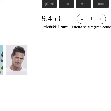
giorni
ore
min
sec
9,45 €
-
+
21,00 €
Ottieni
200 Punti Fedeltà
se ti registri come