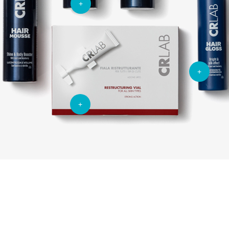
+
+
+