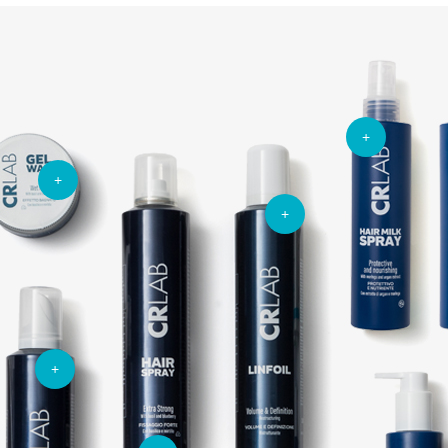
+
+
+
+