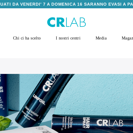
TUATI DA VENERDI' 7 A DOMENICA 16 SARANNO EVASI A P
Chi ci ha scelto
I nostri centri
Media
Magaz