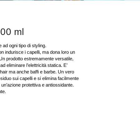
100 ml
d ogni tipo di styling.
Non indurisce i capelli, ma dona loro un
 Un prodotto estremamente versatile,
 eliminare l’elettricità statica. E’
aby hair ma anche baffi e barbe. Un vero
duo sui capelli e si elimina facilmente
un’azione protettiva e antiossidante.
nte.