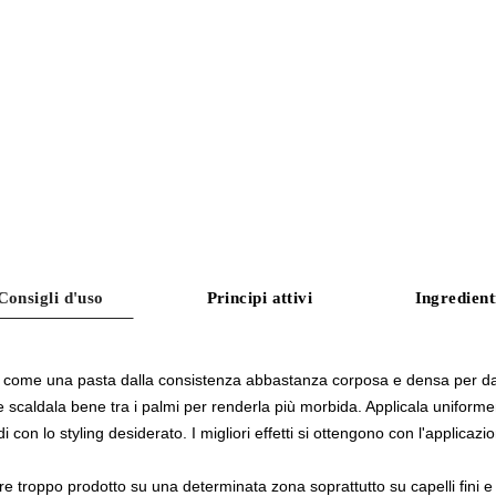
Consigli d'uso
Principi attivi
Ingredient
 come una pasta dalla consistenza abbastanza corposa e densa per dare 
e scaldala bene tra i palmi per renderla più morbida. Applicala uniforme
i con lo styling desiderato. I migliori effetti si ottengono con l'applicazi
e troppo prodotto su una determinata zona soprattutto su capelli fini e s