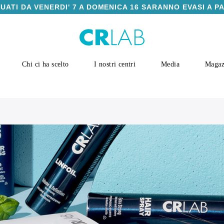
TUATI DA VENERDI' 7 A DOMENICA 16 SARANNO EVASI A P
Chi ci ha scelto
I nostri centri
Media
Magaz