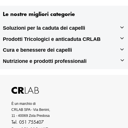
Le nostre migliori categorie
Soluzioni per la caduta dei capelli
Prodotti Tricologici e anticaduta CRLAB
Infoltimento capelli
Autotrapianto di capelli
Cura e benessere dei capelli
Prodotti tricologici
Rigenerazione dei capelli
Prodotti anticaduta per capelli
Nutrizione e prodotti professionali
Prodotti per doppie punte
Prodotti antiforfora
Prodotti per capelli grassi
Integratori per capelli
Prodotti per capelli secchi
Prodotti per capelli danneggiati
Prodotti professionali per capelli
È un marchio di
CRLAB SPA - Via Benini,
11 - 40069 Zola Predosa
Tel. 051 755407