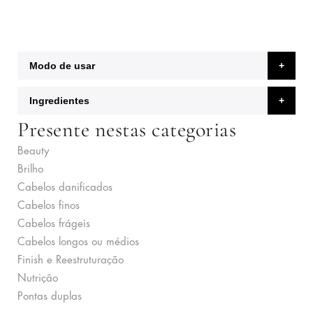
Modo de usar
Ingredientes
Presente nestas categorias
Beauty
Brilho
Cabelos danificados
Cabelos finos
Cabelos frágeis
Cabelos longos ou médios
Finish e Reestruturação
Nutrição
Pontas duplas