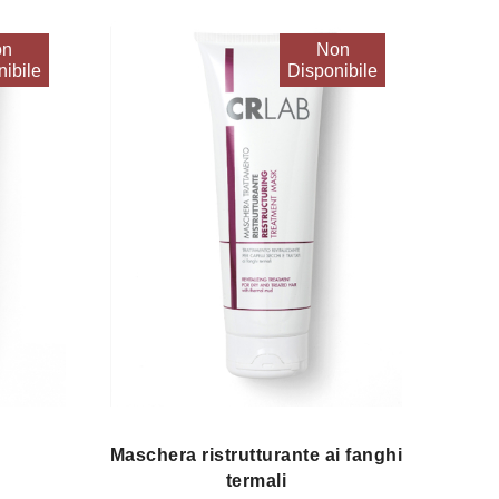
on
Non
ibile
Disponibile
Maschera ristrutturante ai fanghi
termali
.