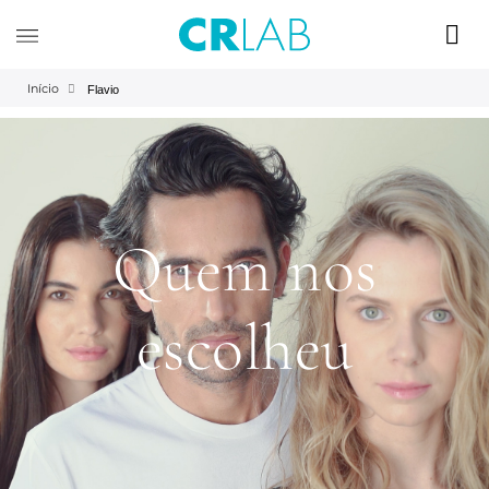
Início
Flavio
Quem nos
escolheu