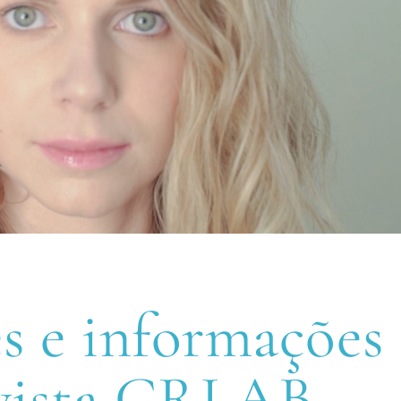
e
es e informações
evista CRLAB.