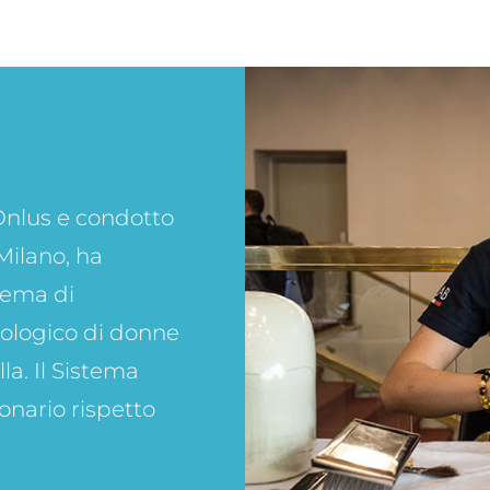
nlus e condotto
Milano, ha
stema di
cologico di donne
a. Il Sistema
onario rispetto