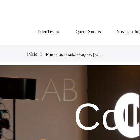
TricoTest ®
Quem Somos
Nossas solu
Início
Parceiros e colaborações | CRLAB
Col