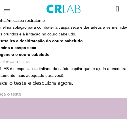
nha Anticaspa reidratante
melhor solução para combater a caspa seca e dar adeus à vermelhidã
s pruridos e à irritação no couro cabeludo.
utraliza a desidratação do couro cabeludo
imina a caspa seca
egenera o couro cabeludo
onheça a linha
LAB é o especialista italiano da saúde capilar que te ajuda a encontra
atamento mais adequado para você.
aça o teste e descubra agora.
ça o teste
o