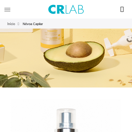
Névoa Capilar
Início