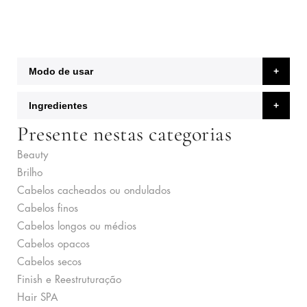
Modo de usar
Ingredientes
Presente nestas categorias
Beauty
Brilho
Cabelos cacheados ou ondulados
Cabelos finos
Cabelos longos ou médios
Cabelos opacos
Cabelos secos
Finish e Reestruturação
Hair SPA