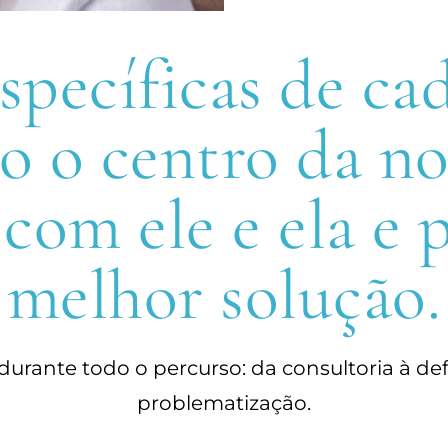
specíficas de cad
ão o centro da no
om ele e ela e pa
melhor solução.
ante todo o percurso: da consultoria à defi
problematização.