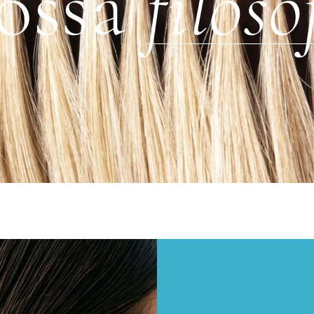
ossa
filoso