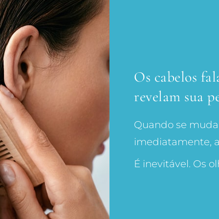
Os cabelos fa
revelam sua p
Quando se muda o
imediatamente, 
É inevitável. Os o