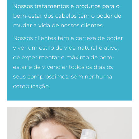
Nossos tratamentos e produtos para o
bem-estar dos cabelos têm o poder de
mudar a vida de nossos clientes.
Nossos clientes têm a certeza de poder
viver um estilo de vida natural e ativo,
de experimentar o máximo de bem-
estar e de vivenciar todos os dias os
seus comprossimos, sem nenhuma
complicação.