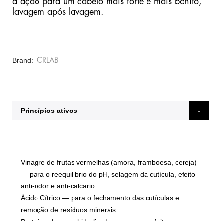
a ação para um cabelo mais forte e mais bonito,
lavagem após lavagem.
Brand
CRLAB
Princípios ativos
Vinagre de frutas vermelhas
(amora, framboesa, cereja)
— para o reequilíbrio do pH, selagem da cutícula, efeito
anti-odor e anti-calcário
Ácido Cítrico
— para o fechamento das cutículas e
remoção de resíduos minerais