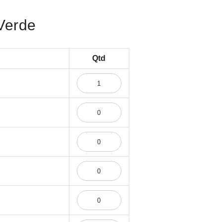
Verde
Qtd