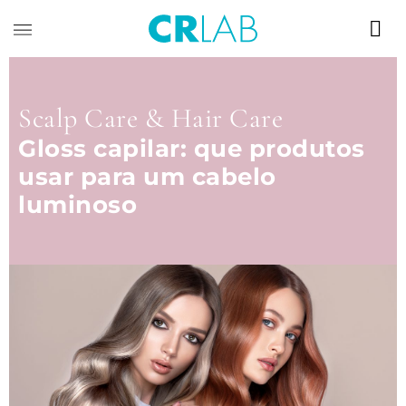
Scalp Care & Hair Care
Gloss capilar: que produtos
usar para um cabelo
luminoso