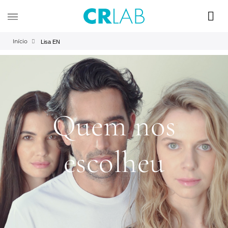
Início
Lisa EN
Quem nos
escolheu