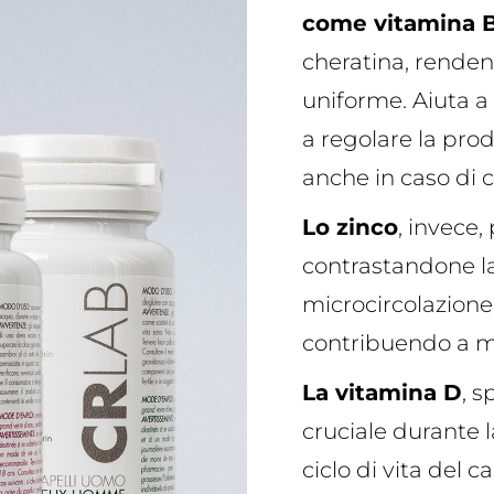
come vitamina 
cheratina, rendend
uniforme. Aiuta a 
a regolare la prod
anche in caso di c
Lo zinco
, invece, 
contrastandone la
microcircolazione 
contribuendo a ma
La vitamina D
, s
cruciale durante l
ciclo di vita del c