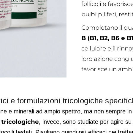
follicoli e favori
bulbi piliferi, res
Completano il q
B (B1, B2, B6 e B
cellulare e il rin
loro azione congiu
favorisce un ambie
ici e formulazioni tricologiche specifi
mine e minerali ad ampio spettro, ma non sempre in
 tricologiche
, invece, sono studiate per agire su c
rotocolli testati. Risultano quindi più efficaci nei tr