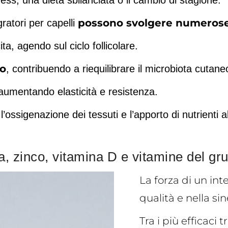
ss, una dieta sbilanciata o il cambio di stagione.
possono svolgere numerose
gratori per capelli
ta, agendo sul ciclo follicolare.
bo
, contribuendo a riequilibrare il microbiota cutan
 aumentando elasticità e resistenza.
l’ossigenazione dei tessuti e l’apporto di nutrienti al 
ina, zinco, vitamina D e vitamine del g
La forza di un int
qualità e nella sin
Tra i più efficaci