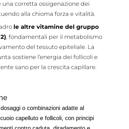
sce una corretta ossigenazione dei
tituendo alla chioma forza e vitalità.
uadro
le altre vitamine del gruppo
12)
, fondamentali per il metabolismo
novamento del tessuto epiteliale. La
nta sostiene l’energia dei follicoli e
nte sano per la crescita capillare.
che
 dosaggi o combinazioni adatte al
uoio capelluto e follicoli, con principi
attamenti contro caduta, diradamento e