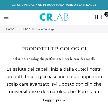
GLI ORDINI DAL 7 AL 16 AGOSTO SARANNO EVASI DAL 17
Home
E-Shop
Linea Tricologici
PRODOTTI TRICOLOGICI
Soluzioni tricologiche professionali per la cura dei capelli
La salute dei capelli inizia dalla cute: i nostri
prodotti tricologici nascono da un approccio
scalp care avanzato, sviluppato con cliniche
universitarie e dermatologiche. Formulati
con ingredienti naturali, estratti vegetali, oli
Leggi di più
essenziali e principi attivi innovativi, sono