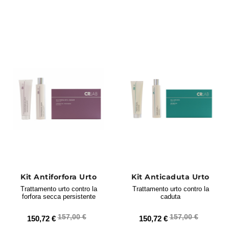
dermatologicamente testati, Made in Italy, e
privi di SLES, parabeni e sostanze
aggressive.
Scopri i migliori prodotti
tricologici per capelli e cuoio
capelluto
Kit Antiforfora Urto
Kit Anticaduta Urto
Trattamento urto contro la
Trattamento urto contro la
forfora secca persistente
caduta
157,00 €
157,00 €
150,72 €
150,72 €