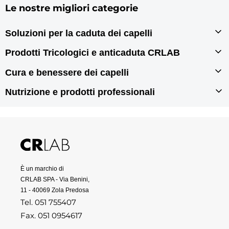
Le nostre migliori categorie
Soluzioni per la caduta dei capelli
Infoltimento capelli
Prodotti Tricologici e anticaduta CRLAB
Autotrapianto di capelli
Prodotti tricologici
Cura e benessere dei capelli
Rigenerazione dei capelli
Prodotti anticaduta per capelli
Prodotti per doppie punte
Nutrizione e prodotti professionali
Prodotti antiforfora
Prodotti per capelli grassi
Integratori per capelli
Prodotti per capelli secchi
Prodotti per capelli danneggiati
Prodotti professionali per capelli
È un marchio di
CRLAB SPA - Via Benini,
11 - 40069 Zola Predosa
Tel. 051 755407
Fax. 051 0954617