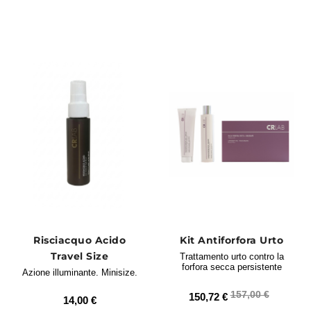
donare nuova lucentezza e morbidezza.
Scopri i trattamenti migliori per
capelli secchi e opachi
Risciacquo Acido
Kit Antiforfora Urto
Travel Size
Trattamento urto contro la
forfora secca persistente
Azione illuminante. Minisize.
157,00 €
150,72 €
14,00 €