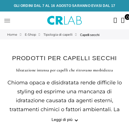
GLI ORDINI DAL 7 AL 16 AGOSTO SARANNO EVASI DAL 17
Home
E-Shop
Tipologia di capelli
Capelli secchi
PRODOTTI PER CAPELLI SECCHI
Idratazione intensa per capelli che ritrovano morbidezza
Chioma opaca e disidratata rende difficile lo
styling ed esprime una mancanza di
idratazione causata da agenti esterni,
trattamenti chimici o fattori ambientali. La
selezione CRLAB offre shampoo nutrienti,
Leggi di più
lozioni ristrutturanti e fiale reidratanti per