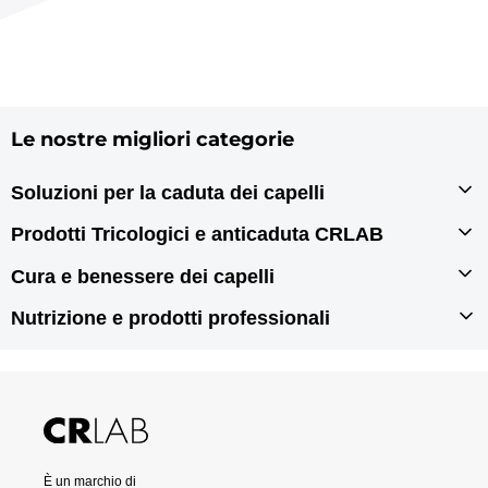
Le nostre migliori categorie
Soluzioni per la caduta dei capelli
Infoltimento capelli
Prodotti Tricologici e anticaduta CRLAB
Autotrapianto di capelli
Prodotti tricologici
Cura e benessere dei capelli
Rigenerazione dei capelli
Prodotti anticaduta per capelli
Prodotti per doppie punte
Nutrizione e prodotti professionali
Prodotti antiforfora
Prodotti per capelli grassi
Integratori per capelli
Prodotti per capelli secchi
Prodotti per capelli danneggiati
Prodotti professionali per capelli
È un marchio di