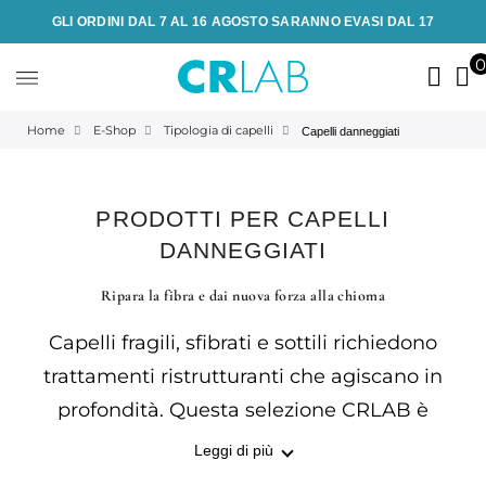
GLI ORDINI DAL 7 AL 16 AGOSTO SARANNO EVASI DAL 17
Home
E-Shop
Tipologia di capelli
Capelli danneggiati
PRODOTTI PER CAPELLI
DANNEGGIATI
Ripara la fibra e dai nuova forza alla chioma
Capelli fragili, sfibrati e sottili richiedono
trattamenti ristrutturanti che agiscano in
profondità. Questa selezione CRLAB è
pensata per rinforzare la fibra capillare,
Leggi di più
prevenire la caduta e restituire vigore e