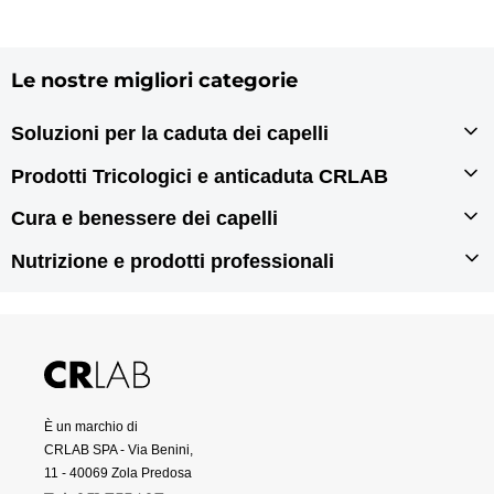
Le nostre migliori categorie
Soluzioni per la caduta dei capelli
Infoltimento capelli
Prodotti Tricologici e anticaduta CRLAB
Autotrapianto di capelli
Prodotti tricologici
Cura e benessere dei capelli
Rigenerazione dei capelli
Prodotti anticaduta per capelli
Prodotti per doppie punte
Nutrizione e prodotti professionali
Prodotti antiforfora
Prodotti per capelli grassi
Integratori per capelli
Prodotti per capelli secchi
Prodotti per capelli danneggiati
Prodotti professionali per capelli
È un marchio di
CRLAB SPA - Via Benini,
11 - 40069 Zola Predosa