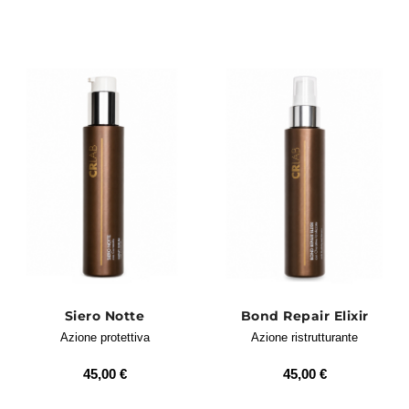
volume anche alle lunghezze più stressate.
Scopri i migliori prodotti per
rigenerare i capelli danneggiati
Siero Notte
Bond Repair Elixir
Azione protettiva
Azione ristrutturante
45,00 €
45,00 €