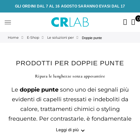
GLI ORDINI DAL 7 AL 16 AGOSTO SARANNO EVASI DAL 17
Home
E-Shop
Le soluzioni per
Doppie punte
PRODOTTI PER DOPPIE PUNTE
Ripara le lunghezze senza appesantire
Le
doppie punte
sono uno dei segnali più
evidenti di capelli stressati e indeboliti da
calore, trattamenti chimici o styling
frequente. Per contrastarle, è fondamentale
utilizzare prodotti riparatori che agiscono
Leggi di più
sulla fibra capillare, nutrendola in