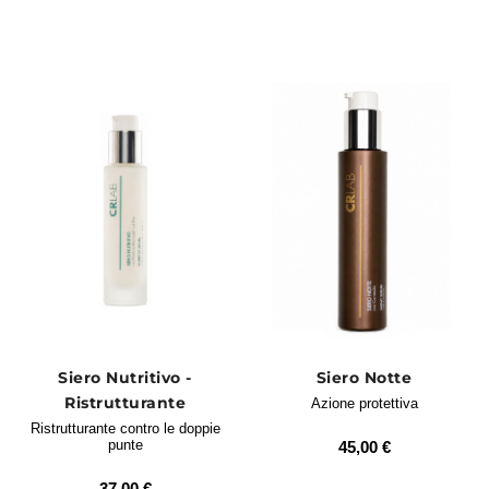
profondità e sigillando le lunghezze. I
trattamenti CRLAB sono studiati per
riparare fino alle punte, nutrendo la fibra
senza appesantire la chioma.
Scopri i trattamenti mirati per
eliminare le doppie punte
Siero Nutritivo -
Siero Notte
Ristrutturante
Azione protettiva
Ristrutturante contro le doppie
punte
45,00 €
37,00 €