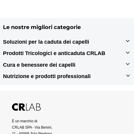
Le nostre migliori categorie
Soluzioni per la caduta dei capelli
Infoltimento capelli
Prodotti Tricologici e anticaduta CRLAB
Autotrapianto di capelli
Prodotti tricologici
Cura e benessere dei capelli
Rigenerazione dei capelli
Prodotti anticaduta per capelli
Prodotti per doppie punte
Nutrizione e prodotti professionali
Prodotti antiforfora
Prodotti per capelli grassi
Integratori per capelli
Prodotti per capelli secchi
Prodotti per capelli danneggiati
Prodotti professionali per capelli
È un marchio di
CRLAB SPA - Via Benini,
11 - 40069 Zola Predosa