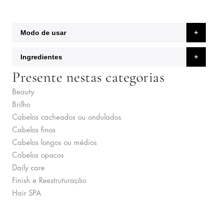
Modo de usar
Ingredientes
Presente nestas categorias
Beauty
Brilho
Cabelos cacheados ou ondulados
Cabelos finos
Cabelos longos ou médios
Cabelos opacos
Daily care
Finish e Reestruturação
Hair SPA