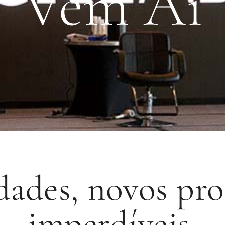
Vem Aí
dades, novos pro
imperdíveis.