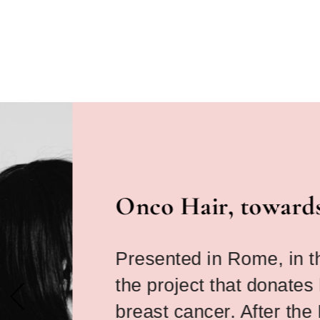
Onco Hair, towards nation
Presented in Rome, in the presen
the project that donates hair to 
breast cancer. After the Milanese 