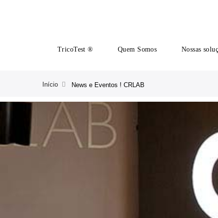
TricoTest ®
Quem Somos
Nossas solu
Início
News e Eventos ! CRLAB