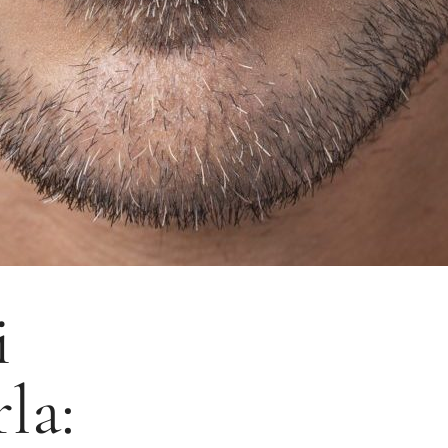
i
la: