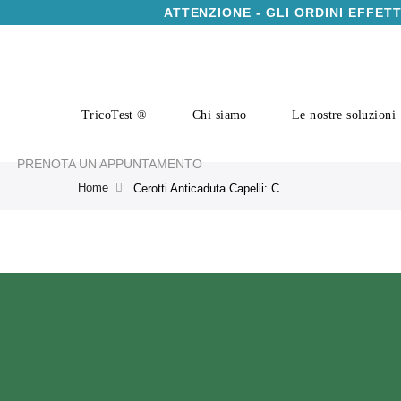
ATTENZIONE - GLI ORDINI EFFET
TricoTest ®
Chi siamo
Le nostre soluzioni
PRENOTA UN APPUNTAMENTO
Home
Cerotti Anticaduta Capelli: Cerotto Anticaduta Havogen 5 CRLAB