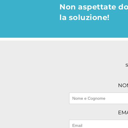
Non aspettate dom
la soluzione!
S
NO
EM