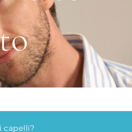
to
 capelli?