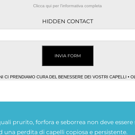
Clicca qui per l'informativa completa
HIDDEN CONTACT
INVIA FORM
ANNI CI PRENDIAMO CURA DEL BENESSERE DEI VOSTRI CAPELLI • O
uali prurito, forfora e seborrea non deve essere 
d una perdita di capelli copiosa e persistente.