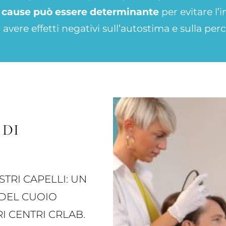
e cause può essere determinante
per evitare l’
avere effetti negativi sull’autostima e sulla perc
 DI
STRI CAPELLI: UN
DEL CUOIO
I CENTRI CRLAB.