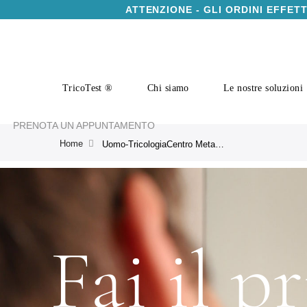
ATTENZIONE - GLI ORDINI EFFET
TricoTest ®
Chi siamo
Le nostre soluzioni
PRENOTA UN APPUNTAMENTO
Home
Uomo-TricologiaCentro Meta | Prodotti anticaduta, antiforfora e ristrutturanti per capelli | CRLab
Fai il p