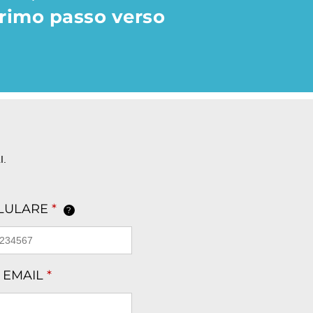
primo passo verso
I.
LLULARE
*
?
 EMAIL
*