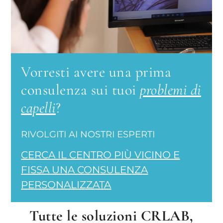
Vorresti avere una prima
consulenza sui tuoi
problemi di
capelli
?
RIVOLGITI AI NOSTRI ESPERTI
CERCA IL CENTRO PIÙ VICINO E
FISSA UNA CONSULENZA
PERSONALIZZATA
Tutte le soluzioni CRLAB,